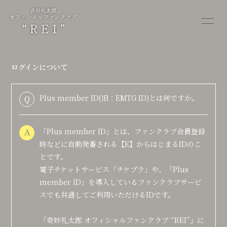
HOME
MEMO
ログインについて
ALBUM
MOVIE
Plus member ID(旧：EMTG ID)とは何ですか。
Q
STORE
OTHER
A
「Plus member ID」とは、ファンクラブ会員登録
時などに自動発番される【E】からはじまるIDのこ
とです。
電子チケットサービス「
チケプラ
」や、「Plus
会員登録
ログイン
member ID」を導入しているファンクラブサービ
スでも共通してご利用いただけるIDです。
「奇妙礼太郎 オフィシャルファンクラブ “REI”」に