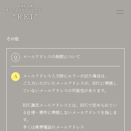
HOME
MEMO
その他
ALBUM
MOVIE
メールアドレスの制限について
Q
STORE
OTHER
A
メールアドレス入力時にエラーが出た場合は、
ご入力いただいたメールアドレスが、RFCに準拠し
ていないメールアドレスの可能性があります。
会員登録
ログイン
RFC違反メールアドレスとは、RFCで定められてい
る仕様・要件に準拠しないメールアドレスを指しま
す。
多くは携帯電話のメールアドレス