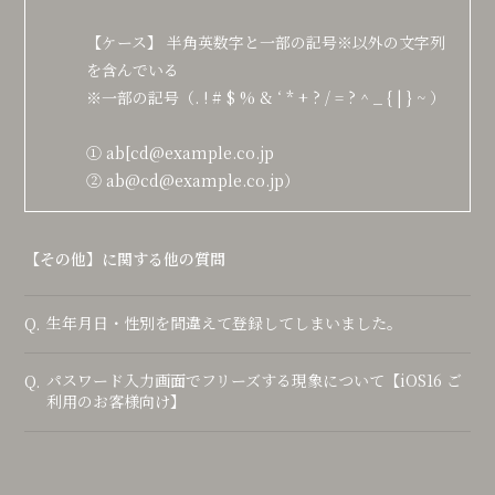
【ケース】 半角英数字と一部の記号※以外の文字列
を含んでいる
※一部の記号（. ! # $ % & ‘ * + ? / = ? ^ _ { | } ~ ）
① ab[cd@example.co.jp
② ab@cd@example.co.jp）
【その他】に関する他の質問
生年月日・性別を間違えて登録してしまいました。
Q.
パスワード入力画面でフリーズする現象について【iOS16 ご
Q.
利用のお客様向け】