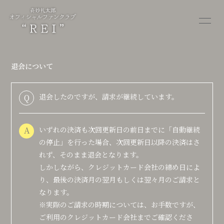
HOME
MEMO
退会について
ALBUM
MOVIE
退会したのですが、請求が継続しています。
Q
STORE
OTHER
A
いずれの決済も次回更新日の前日までに「自動継続
の停止」を行った場合、次回更新日以降の決済はさ
れず、そのまま退会となります。
しかしながら、クレジットカード会社の締め日によ
会員登録
ログイン
り、最後の決済月の翌月もしくは翌々月のご請求と
なります。
※実際のご請求の時期については、お手数ですが、
ご利用のクレジットカード会社までご確認くださ