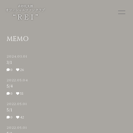
HOME
MEMO
MEMO
ALBUM
MOVIE
2024.03.01
STORE
OTHER
3/1
0
26
2022.05.04
5/4
0
51
会員登録
ログイン
2022.05.01
5/1
0
42
2022.05.01